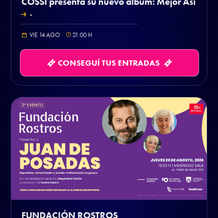
COSSI presenta su nuevo álbum: Mejor Así
-
VIE 14 AGO
21:00
H
CONSEGUÍ TUS ENTRADAS
FUNDACIÓN ROSTROS