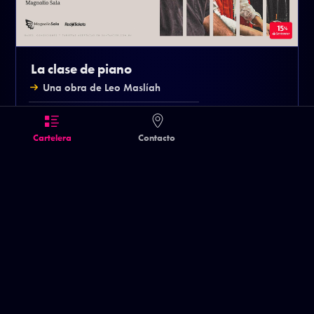
La clase de piano
Una obra de Leo Maslíah
VIE 23 OCT
21:00
H
SAB 24 OCT
21:00
H
Cartelera
Contacto
CONSEGUÍ TUS ENTRADAS