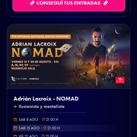
CONSEGUÍ TUS ENTRADAS
Adrián Lacroix - NOMAD
Ilusionista y mentalista
SAB 8 AGO
21:00
H
SAB 15 AGO
21:00
H
VIE 21 AGO
21:00
H